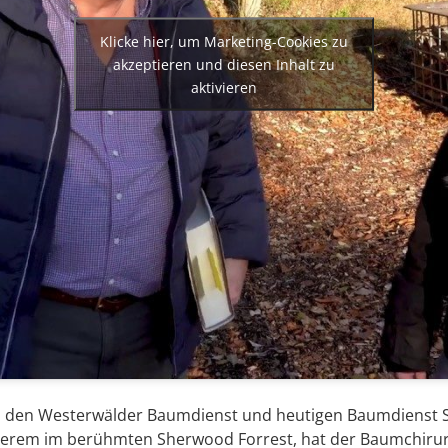
Klicke hier, um Marketing-Cookies zu
akzeptieren und diesen Inhalt zu
aktivieren
n den Westerwälder Baumdienst und heutigen Baumdienst S
nderem im berühmten Sherwood Forrest, hat der Baumchirur