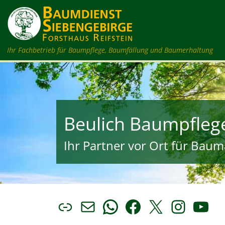
Zum Inhalt springen
Ihr Fachbetrieb für Baumpflege, Baumfällung und Baumerhaltung
Beulich Baumpfleg
Ihr Partner vor Ort für Bauma
Link
E-Mail
WhatsApp
Facebook
X
Insta
You