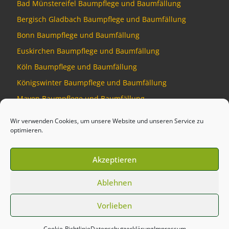
Bad Münstereifel Baumpflege und Baumfällung
Bergisch Gladbach Baumpflege und Baumfällung
Bonn Baumpflege und Baumfällung
Euskirchen Baumpflege und Baumfällung
Köln Baumpflege und Baumfällung
Königswinter Baumpflege und Baumfällung
Mayen Baumpflege und Baumfällung
Montabaur Baumpflege und Baumfällung
Wir verwenden Cookies, um unsere Website und unseren Service zu
optimieren.
Akzeptieren
© 2026
Baumdienst Siebengebirge
–
Alle Rechte vorbehalten
Ablehnen
Developed by
Talking Pixel
Vorlieben
Cookie-Richtlinie
Datenschutzerklärung
Impressum