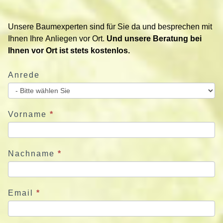
t
i
Unsere Baumexperten sind für Sie da und besprechen mit
e
Ihnen Ihre Anliegen vor Ort.
Und unsere Beratung bei
r
Ihnen vor Ort ist stets kostenlos.
e
n
Anrede
S
i
e
u
Vorname
*
n
s
j
Nachname
*
e
t
z
Email
*
t