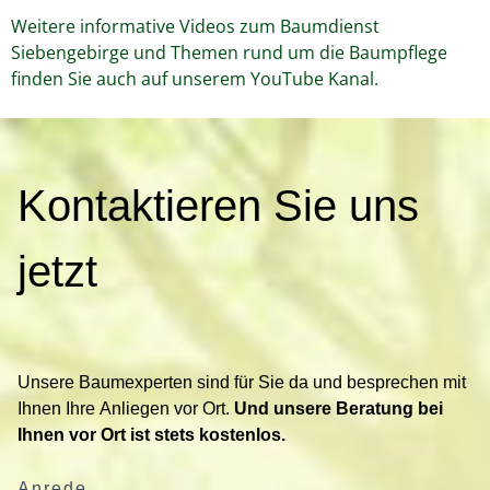
Weitere informative Videos zum Baumdienst
Siebengebirge und Themen rund um die Baumpflege
finden Sie auch auf unserem YouTube Kanal.
K
Kontaktieren Sie uns
o
n
t
jetzt
a
k
t
i
Unsere Baumexperten sind für Sie da und besprechen mit
e
Ihnen Ihre Anliegen vor Ort.
Und unsere Beratung bei
r
Ihnen vor Ort ist stets kostenlos.
e
n
Anrede
S