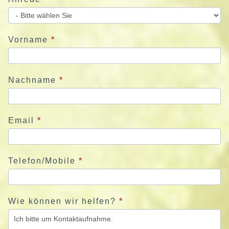
i
e
u
Vorname
*
n
s
j
Nachname
*
e
t
z
Email
*
t
Telefon/Mobile
*
Wie können wir helfen?
*