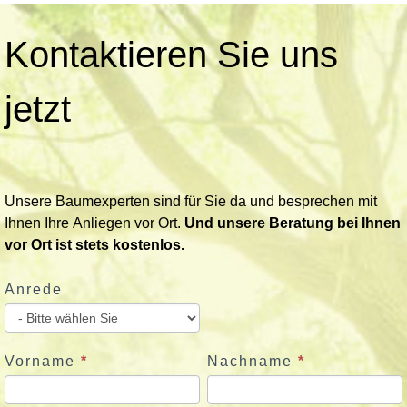
K
Kontaktieren Sie uns
o
n
t
jetzt
a
k
t
i
Unsere Baumexperten sind für Sie da und besprechen mit
e
Ihnen Ihre Anliegen vor Ort.
Und unsere Beratung bei Ihnen
r
vor Ort ist stets kostenlos.
e
n
Anrede
S
i
e
u
Vorname
*
Nachname
*
n
s