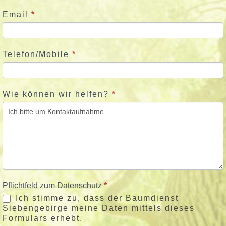
j
Email
*
e
t
z
Telefon/Mobile
*
t
Wie können wir helfen?
*
Pflichtfeld zum Datenschutz
*
Ich stimme zu, dass der Baumdienst
Siebengebirge meine Daten mittels dieses
Formulars erhebt.