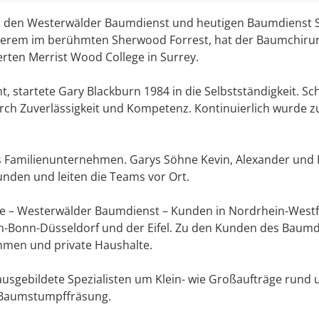
n den Westerwälder Baumdienst und heutigen Baumdienst S
nderem im berühmten Sherwood Forrest, hat der Baumchirur
ten Merrist Wood College in Surrey.
 startete Gary Blackburn 1984 in die Selbstständigkeit. Sc
ch Zuverlässigkeit und Kompetenz. Kontinuierlich wurde zus
s Familienunternehmen. Garys Söhne Kevin, Alexander und L
unden und leiten die Teams vor Ort.
e – Westerwälder Baumdienst – Kunden in Nordrhein-Westf
-Bonn-Düsseldorf und der Eifel. Zu den Kunden des Baumd
hmen und private Haushalte.
 ausgebildete Spezialisten um Klein- wie Großaufträge run
e Baumstumpffräsung.