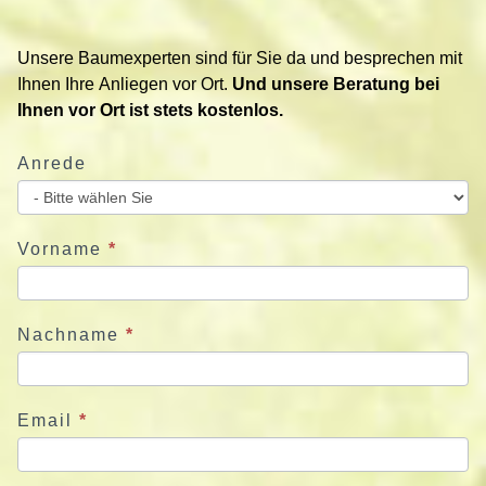
t
i
Unsere Baumexperten sind für Sie da und besprechen mit
e
Ihnen Ihre Anliegen vor Ort.
Und unsere Beratung bei
r
Ihnen vor Ort ist stets kostenlos.
e
n
Anrede
S
i
e
u
Vorname
*
n
s
j
Nachname
*
e
t
z
Email
*
t