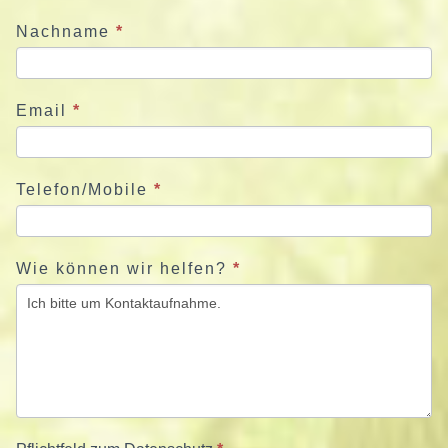
j
Nachname
*
e
t
z
Email
*
t
Telefon/Mobile
*
Wie können wir helfen?
*