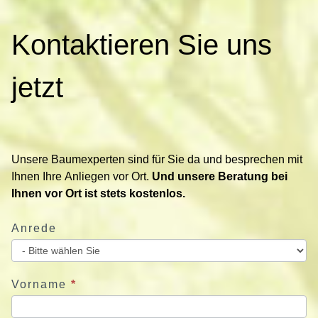
K
Kontaktieren Sie uns
o
n
t
jetzt
a
k
t
i
Unsere Baumexperten sind für Sie da und besprechen mit
e
Ihnen Ihre Anliegen vor Ort.
Und unsere Beratung bei
r
Ihnen vor Ort ist stets kostenlos.
e
n
Anrede
S
i
e
u
Vorname
*
n
s