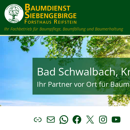
Zum Inhalt springen
Ihr Fachbetrieb für Baumpflege, Baumfällung und Baumerhaltung
Bad Schwalbach, K
Ihr Partner vor Ort für Bauma
Link
E-Mail
WhatsApp
Facebook
X
Insta
You