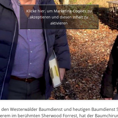
Klicke hier, um Marketing-Cookies zu
akzeptieren und diesen Inhalt zu
aktivieren
n den Westerwälder Baumdienst und heutigen Baumdienst S
nderem im berühmten Sherwood Forrest, hat der Baumchirur