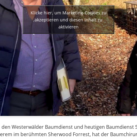
Klicke hier, um Marketing-Cookies zu
akzeptieren und diesen Inhalt zu
aktivieren
n den Westerwälder Baumdienst und heutigen Baumdienst S
nderem im berühmten Sherwood Forrest, hat der Baumchirur