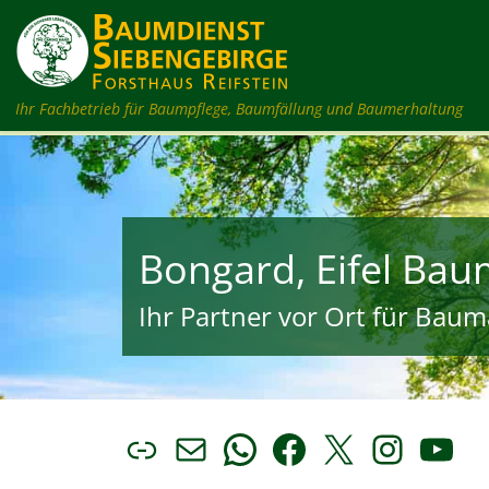
Zum Inhalt springen
Ihr Fachbetrieb für Baumpflege, Baumfällung und Baumerhaltung
Bongard, Eifel Ba
Ihr Partner vor Ort für Bauma
Link
E-Mail
WhatsApp
Facebook
X
Insta
You