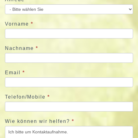
i
e
u
Vorname
*
n
s
j
Nachname
*
e
t
z
Email
*
t
Telefon/Mobile
*
Wie können wir helfen?
*