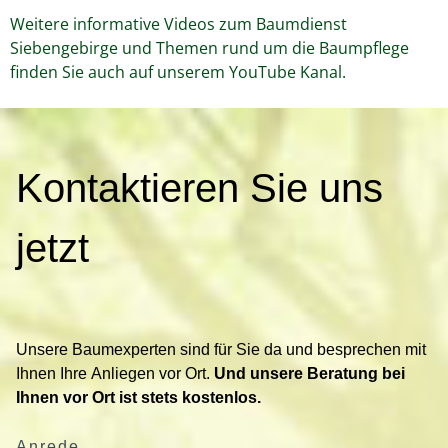
Weitere informative Videos zum Baumdienst
Siebengebirge und Themen rund um die Baumpflege
finden Sie auch auf unserem YouTube Kanal.
K
Kontaktieren Sie uns
o
n
t
jetzt
a
k
t
i
Unsere Baumexperten sind für Sie da und besprechen mit
e
Ihnen Ihre Anliegen vor Ort.
Und unsere Beratung bei
r
Ihnen vor Ort ist stets kostenlos.
e
n
Anrede
S