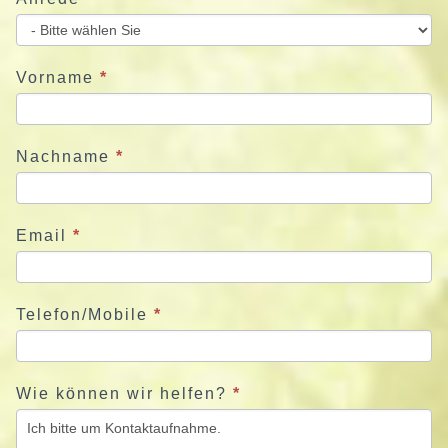
i
e
u
Vorname
*
n
s
j
Nachname
*
e
t
z
Email
*
t
Telefon/Mobile
*
Wie können wir helfen?
*