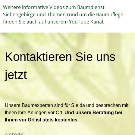
Weitere informative Videos zum Baumdienst
Siebengebirge und Themen rund um die Baumpflege
finden Sie auch auf unserem YouTube Kanal.
K
Kontaktieren Sie uns
o
n
t
jetzt
a
k
t
i
Unsere Baumexperten sind für Sie da und besprechen mit
e
Ihnen Ihre Anliegen vor Ort.
Und unsere Beratung bei
r
Ihnen vor Ort ist stets kostenlos.
e
n
Anrede
S