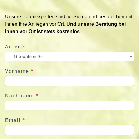
t
i
Unsere Baumexperten sind für Sie da und besprechen mit
e
Ihnen Ihre Anliegen vor Ort.
Und unsere Beratung bei
r
Ihnen vor Ort ist stets kostenlos.
e
n
Anrede
S
i
e
u
Vorname
*
n
s
j
Nachname
*
e
t
z
Email
*
t