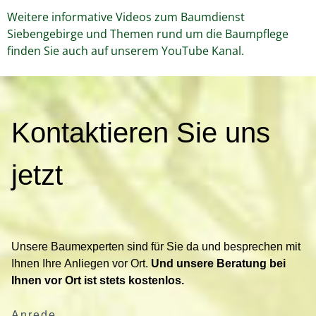
Weitere informative Videos zum Baumdienst
Siebengebirge und Themen rund um die Baumpflege
finden Sie auch auf unserem YouTube Kanal.
K
Kontaktieren Sie uns
o
n
t
jetzt
a
k
t
i
Unsere Baumexperten sind für Sie da und besprechen mit
e
Ihnen Ihre Anliegen vor Ort.
Und unsere Beratung bei
r
Ihnen vor Ort ist stets kostenlos.
e
n
Anrede
S