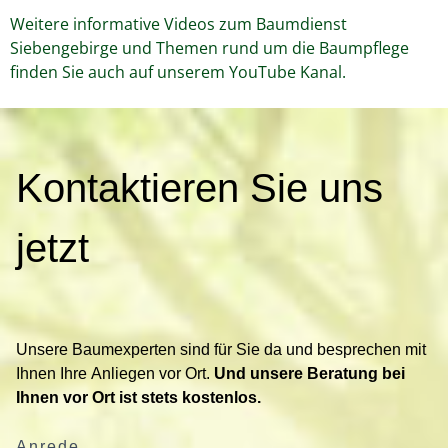
Weitere informative Videos zum Baumdienst
Siebengebirge und Themen rund um die Baumpflege
finden Sie auch auf unserem YouTube Kanal.
K
Kontaktieren Sie uns
o
n
t
jetzt
a
k
t
i
Unsere Baumexperten sind für Sie da und besprechen mit
e
Ihnen Ihre Anliegen vor Ort.
Und unsere Beratung bei
r
Ihnen vor Ort ist stets kostenlos.
e
n
Anrede
S