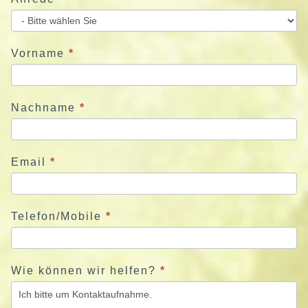
i
e
u
Vorname
*
n
s
j
Nachname
*
e
t
z
Email
*
t
Telefon/Mobile
*
Wie können wir helfen?
*