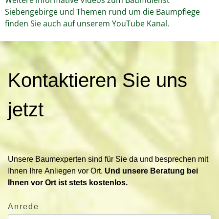
Siebengebirge und Themen rund um die Baumpflege
finden Sie auch auf unserem YouTube Kanal.
K
Kontaktieren Sie uns
o
n
t
jetzt
a
k
t
i
Unsere Baumexperten sind für Sie da und besprechen mit
e
Ihnen Ihre Anliegen vor Ort.
Und unsere Beratung bei
r
Ihnen vor Ort ist stets kostenlos.
e
n
Anrede
S
i