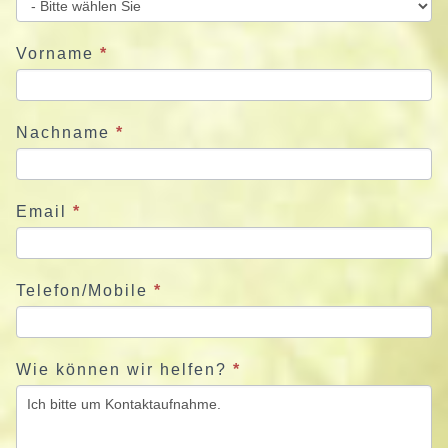
e
u
Vorname
*
n
s
j
Nachname
*
e
t
z
Email
*
t
Telefon/Mobile
*
Wie können wir helfen?
*