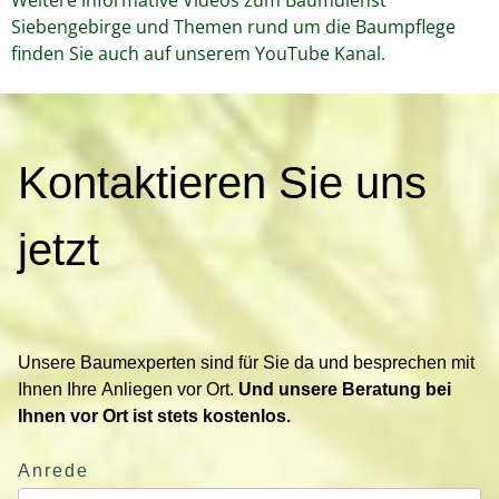
Siebengebirge und Themen rund um die Baumpflege
finden Sie auch auf unserem YouTube Kanal.
K
Kontaktieren Sie uns
o
n
t
jetzt
a
k
t
i
Unsere Baumexperten sind für Sie da und besprechen mit
e
Ihnen Ihre Anliegen vor Ort.
Und unsere Beratung bei
r
Ihnen vor Ort ist stets kostenlos.
e
n
Anrede
S
i