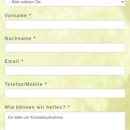
e
u
Vorname
*
n
s
j
Nachname
*
e
t
z
Email
*
t
Telefon/Mobile
*
Wie können wir helfen?
*