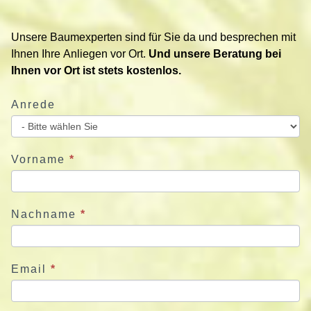
t
i
Unsere Baumexperten sind für Sie da und besprechen mit
e
Ihnen Ihre Anliegen vor Ort.
Und unsere Beratung bei
r
Ihnen vor Ort ist stets kostenlos.
e
n
Anrede
S
i
e
u
Vorname
*
n
s
j
Nachname
*
e
t
z
Email
*
t