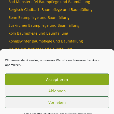
Bad Münstereifel Baumpflege und Baumfällung
Bergisch Gladbach Baumpflege und Baumfällung
Bonn Baumpflege und Baumfällung
Euskirchen Baumpflege und Baumfällung
Köln Baumpflege und Baumfällung
Königswinter Baumpflege und Baumfällung
Mayen Baumpflege und Baumfällung
Montabaur Baumpflege und Baumfällung
Wir verwenden Cookies, um unsere Website und unseren Service zu
optimieren.
Akzeptieren
© 2026
Baumdienst Siebengebirge
–
Alle Rechte vorbehalten
Ablehnen
Developed by
Talking Pixel
Vorlieben
Cookie-Richtlinie
Datenschutzerklärung
Impressum