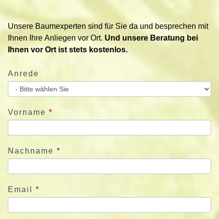
t
i
Unsere Baumexperten sind für Sie da und besprechen mit
e
Ihnen Ihre Anliegen vor Ort.
Und unsere Beratung bei
r
Ihnen vor Ort ist stets kostenlos.
e
n
Anrede
S
i
e
u
Vorname
*
n
s
j
Nachname
*
e
t
z
Email
*
t