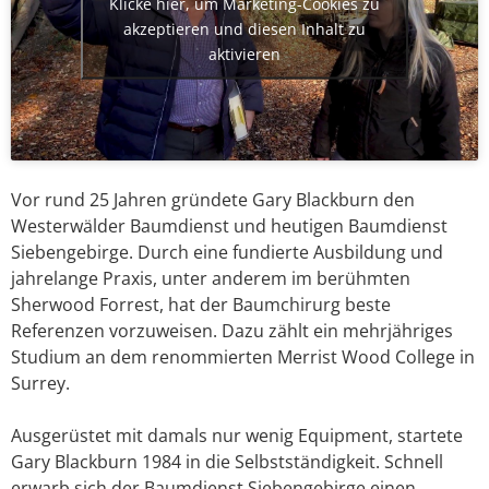
Klicke hier, um Marketing-Cookies zu
akzeptieren und diesen Inhalt zu
aktivieren
Vor rund 25 Jahren gründete Gary Blackburn den
Westerwälder Baumdienst und heutigen Baumdienst
Siebengebirge. Durch eine fundierte Ausbildung und
jahrelange Praxis, unter anderem im berühmten
Sherwood Forrest, hat der Baumchirurg beste
Referenzen vorzuweisen. Dazu zählt ein mehrjähriges
Studium an dem renommierten Merrist Wood College in
Surrey.
Ausgerüstet mit damals nur wenig Equipment, startete
Gary Blackburn 1984 in die Selbstständigkeit. Schnell
erwarb sich der Baumdienst Siebengebirge einen