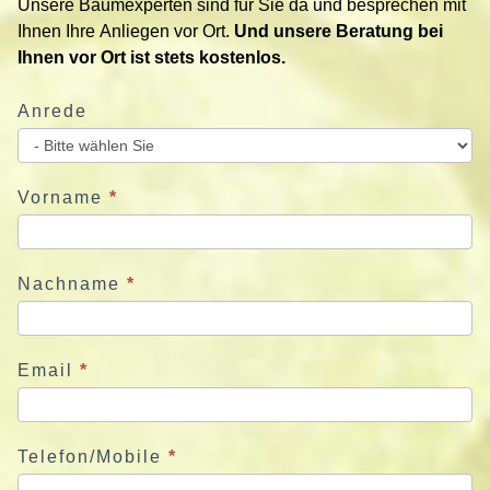
Unsere Baumexperten sind für Sie da und besprechen mit
e
Ihnen Ihre Anliegen vor Ort.
Und unsere Beratung bei
r
Ihnen vor Ort ist stets kostenlos.
e
n
Anrede
S
i
e
u
Vorname
*
n
s
j
Nachname
*
e
t
z
Email
*
t
Telefon/Mobile
*