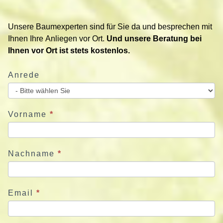
t
i
Unsere Baumexperten sind für Sie da und besprechen mit
e
Ihnen Ihre Anliegen vor Ort.
Und unsere Beratung bei
r
Ihnen vor Ort ist stets kostenlos.
e
n
Anrede
S
i
e
u
Vorname
*
n
s
j
Nachname
*
e
t
z
Email
*
t