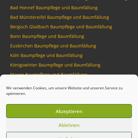
Bad Honnef Baumpflege und Baumfällung
Bad Münstereifel Baumpflege und Baumfällung
Bergisch Gladbach Baumpflege und Baumfällung
Bonn Baumpflege und Baumfällung
Euskirchen Baumpflege und Baumfällung
Köln Baumpflege und Baumfällung
Königswinter Baumpflege und Baumfällung
Mayen Baumpflege und Baumfällung
Montabaur Baumpflege und Baumfällung
Wir verwenden Cookies, um unsere Website und unseren Service zu
optimieren.
Akzeptieren
© 2026
Baumdienst Siebengebirge
–
Alle Rechte vorbehalten
Ablehnen
Developed by
Talking Pixel