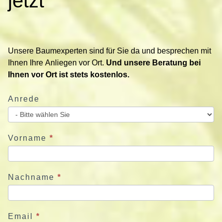
jetzt
a
k
t
i
Unsere Baumexperten sind für Sie da und besprechen mit
e
Ihnen Ihre Anliegen vor Ort.
Und unsere Beratung bei
r
Ihnen vor Ort ist stets kostenlos.
e
n
Anrede
S
i
e
u
Vorname
*
n
s
j
Nachname
*
e
t
z
Email
*
t