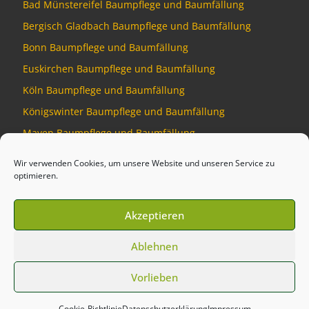
Bad Münstereifel Baumpflege und Baumfällung
Bergisch Gladbach Baumpflege und Baumfällung
Bonn Baumpflege und Baumfällung
Euskirchen Baumpflege und Baumfällung
Köln Baumpflege und Baumfällung
Königswinter Baumpflege und Baumfällung
Mayen Baumpflege und Baumfällung
Montabaur Baumpflege und Baumfällung
Wir verwenden Cookies, um unsere Website und unseren Service zu
optimieren.
Akzeptieren
© 2026
Baumdienst Siebengebirge
–
Alle Rechte vorbehalten
Ablehnen
Developed by
Talking Pixel
Vorlieben
Cookie-Richtlinie
Datenschutzerklärung
Impressum