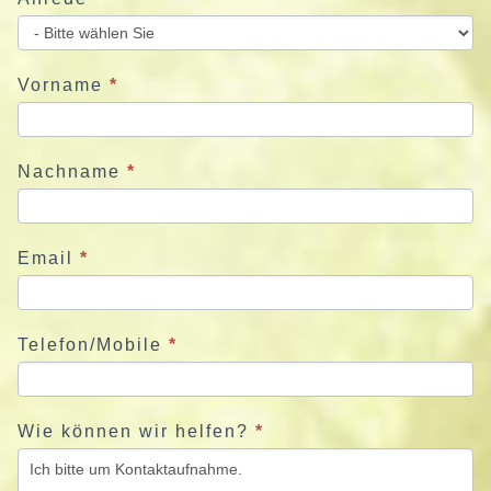
i
e
u
Vorname
*
n
s
j
Nachname
*
e
t
z
Email
*
t
Telefon/Mobile
*
Wie können wir helfen?
*