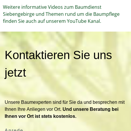
Weitere informative Videos zum Baumdienst
Siebengebirge und Themen rund um die Baumpflege
finden Sie auch auf unserem YouTube Kanal.
K
Kontaktieren Sie uns
o
n
t
jetzt
a
k
t
i
Unsere Baumexperten sind für Sie da und besprechen mit
e
Ihnen Ihre Anliegen vor Ort.
Und unsere Beratung bei
r
Ihnen vor Ort ist stets kostenlos.
e
n
Anrede
S