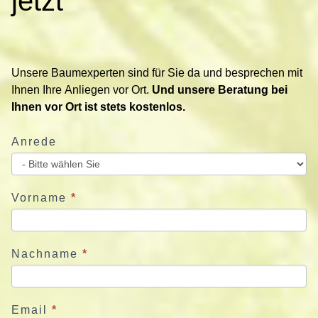
jetzt
a
k
t
i
Unsere Baumexperten sind für Sie da und besprechen mit
e
Ihnen Ihre Anliegen vor Ort.
Und unsere Beratung bei
r
Ihnen vor Ort ist stets kostenlos.
e
n
Anrede
S
i
e
u
Vorname
*
n
s
j
Nachname
*
e
t
z
Email
*
t