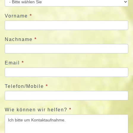
e
u
Vorname
*
n
s
j
Nachname
*
e
t
z
Email
*
t
Telefon/Mobile
*
Wie können wir helfen?
*