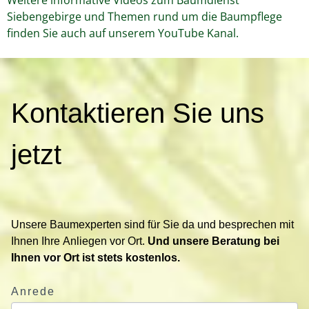
Siebengebirge und Themen rund um die Baumpflege
finden Sie auch auf unserem YouTube Kanal.
K
Kontaktieren Sie uns
o
n
t
jetzt
a
k
t
i
Unsere Baumexperten sind für Sie da und besprechen mit
e
Ihnen Ihre Anliegen vor Ort.
Und unsere Beratung bei
r
Ihnen vor Ort ist stets kostenlos.
e
n
Anrede
S
i