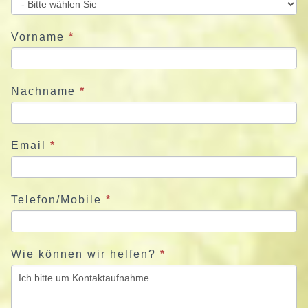
e
u
Vorname
*
n
s
j
Nachname
*
e
t
z
Email
*
t
Telefon/Mobile
*
Wie können wir helfen?
*