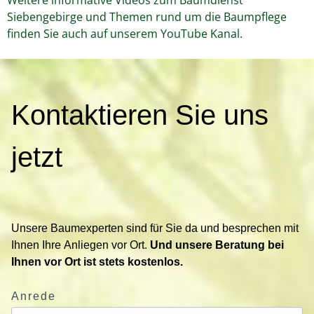
Siebengebirge und Themen rund um die Baumpflege
finden Sie auch auf unserem YouTube Kanal.
K
Kontaktieren Sie uns
o
n
t
jetzt
a
k
t
i
Unsere Baumexperten sind für Sie da und besprechen mit
e
Ihnen Ihre Anliegen vor Ort.
Und unsere Beratung bei
r
Ihnen vor Ort ist stets kostenlos.
e
n
Anrede
S
i