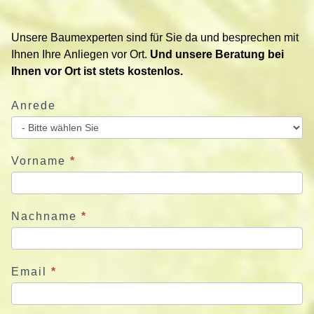
t
i
Unsere Baumexperten sind für Sie da und besprechen mit
e
Ihnen Ihre Anliegen vor Ort.
Und unsere Beratung bei
r
Ihnen vor Ort ist stets kostenlos.
e
n
Anrede
S
i
e
u
Vorname
*
n
s
j
Nachname
*
e
t
z
Email
*
t