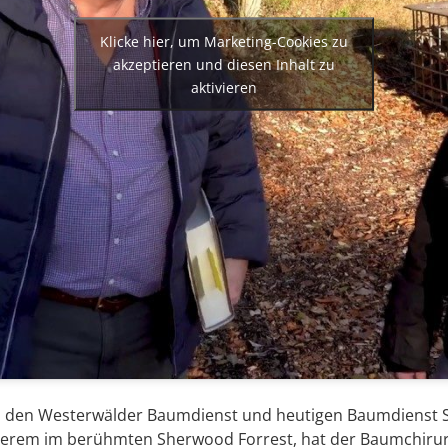
Klicke hier, um Marketing-Cookies zu
akzeptieren und diesen Inhalt zu
aktivieren
n den Westerwälder Baumdienst und heutigen Baumdienst S
nderem im berühmten Sherwood Forrest, hat der Baumchirur