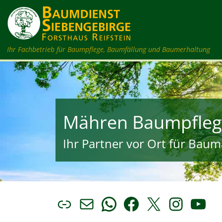
Zum Inhalt springen
Ihr Fachbetrieb für Baumpflege, Baumfällung und Baumerhaltung
Mähren Baumpfleg
Ihr Partner vor Ort für Bauma
Link
E-Mail
WhatsApp
Facebook
X
Insta
You