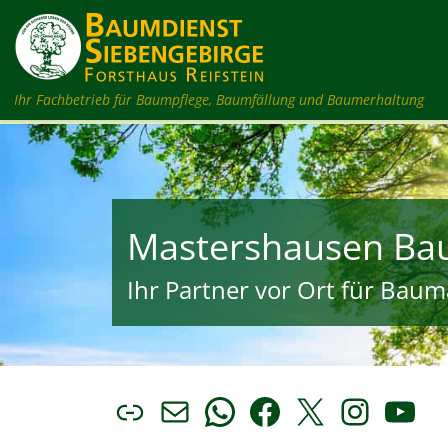
Zum Inhalt springen
Ihr Fachbetrieb für Baumpflege, Baumfällung und Baumerhaltung
Mastershausen Ba
Ihr Partner vor Ort für Bauma
Link
E-Mail
WhatsApp
Facebook
X
Insta
You