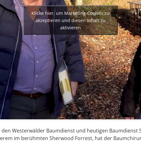
Klicke hier, um Marketing-Cookies zu
akzeptieren und diesen Inhalt zu
aktivieren
n den Westerwälder Baumdienst und heutigen Baumdienst S
nderem im berühmten Sherwood Forrest, hat der Baumchirur