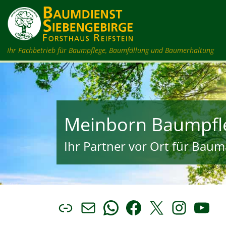
Zum Inhalt springen
Ihr Fachbetrieb für Baumpflege, Baumfällung und Baumerhaltung
Meinborn Baumpfl
Ihr Partner vor Ort für Bauma
Link
E-Mail
WhatsApp
Facebook
X
Insta
You