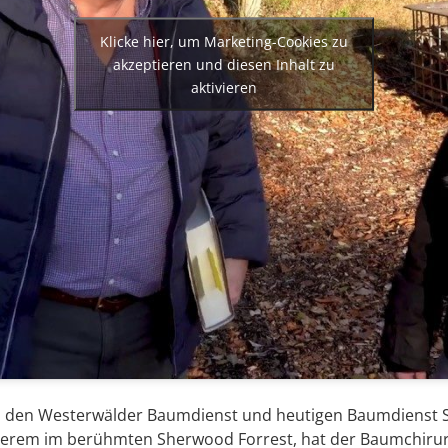
Klicke hier, um Marketing-Cookies zu
akzeptieren und diesen Inhalt zu
aktivieren
n den Westerwälder Baumdienst und heutigen Baumdienst S
nderem im berühmten Sherwood Forrest, hat der Baumchirur