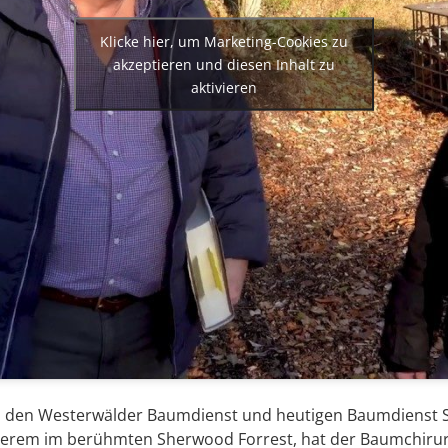
Klicke hier, um Marketing-Cookies zu
akzeptieren und diesen Inhalt zu
aktivieren
n den Westerwälder Baumdienst und heutigen Baumdienst S
nderem im berühmten Sherwood Forrest, hat der Baumchirur