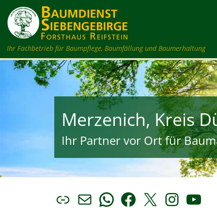
Zum Inhalt springen
Ihr Fachbetrieb für Baumpflege, Baumfällung und Baumerhaltung
Merzenich, Kreis 
Ihr Partner vor Ort für Bauma
Link
E-Mail
WhatsApp
Facebook
X
Insta
You