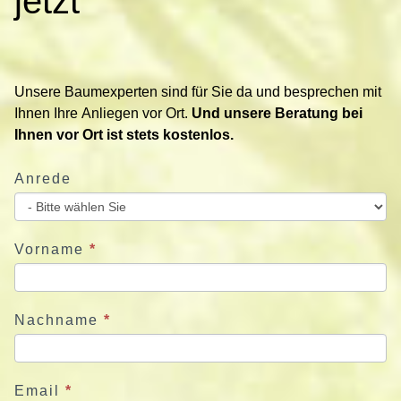
jetzt
a
k
t
i
Unsere Baumexperten sind für Sie da und besprechen mit
e
Ihnen Ihre Anliegen vor Ort.
Und unsere Beratung bei
r
Ihnen vor Ort ist stets kostenlos.
e
n
Anrede
S
i
e
u
Vorname
*
n
s
j
Nachname
*
e
t
z
Email
*
t