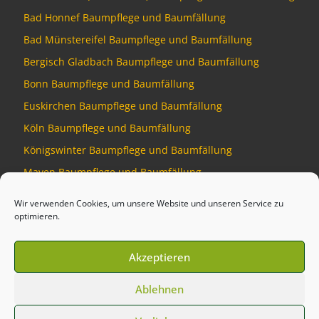
Bad Honnef Baumpflege und Baumfällung
Bad Münstereifel Baumpflege und Baumfällung
Bergisch Gladbach Baumpflege und Baumfällung
Bonn Baumpflege und Baumfällung
Euskirchen Baumpflege und Baumfällung
Köln Baumpflege und Baumfällung
Königswinter Baumpflege und Baumfällung
Mayen Baumpflege und Baumfällung
Montabaur Baumpflege und Baumfällung
Wir verwenden Cookies, um unsere Website und unseren Service zu
optimieren.
Akzeptieren
© 2026
Baumdienst Siebengebirge
–
Alle Rechte vorbehalten
Ablehnen
Developed by
Talking Pixel