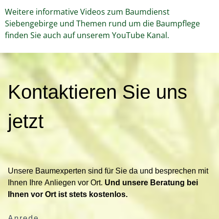
Weitere informative Videos zum Baumdienst
Siebengebirge und Themen rund um die Baumpflege
finden Sie auch auf unserem YouTube Kanal.
K
Kontaktieren Sie uns
o
n
t
jetzt
a
k
t
i
Unsere Baumexperten sind für Sie da und besprechen mit
e
Ihnen Ihre Anliegen vor Ort.
Und unsere Beratung bei
r
Ihnen vor Ort ist stets kostenlos.
e
n
Anrede
S