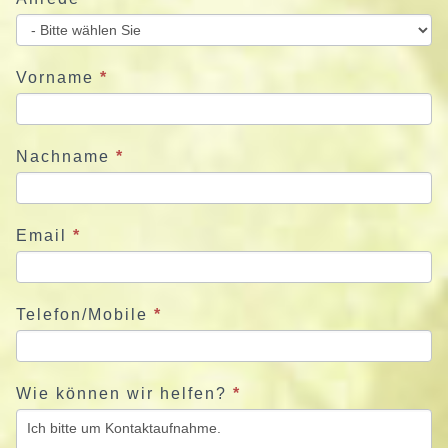
i
e
u
Vorname
*
n
s
j
Nachname
*
e
t
z
Email
*
t
Telefon/Mobile
*
Wie können wir helfen?
*