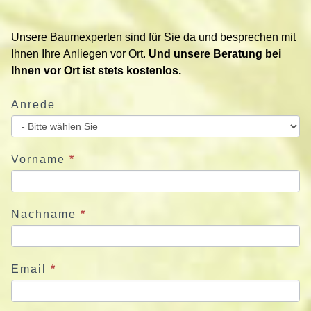
t
i
Unsere Baumexperten sind für Sie da und besprechen mit
e
Ihnen Ihre Anliegen vor Ort.
Und unsere Beratung bei
r
Ihnen vor Ort ist stets kostenlos.
e
n
Anrede
S
i
e
u
Vorname
*
n
s
j
Nachname
*
e
t
z
Email
*
t