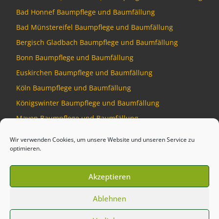
Bad Honnef Baumpflege und Baumfällung
Bad Münstereifel Baumpflege und Baumfällung
Bergisch Gladbach Baumpflege und Baumfällung
Bonn Baumpflege und Baumfällung
Euskirchen Baumpflege und Baumfällung
Köln Baumpflege und Baumfällung
Königswinter Baumpflege und Baumfällung
Mayen Baumpflege und Baumfällung
Montabaur Baumpflege und Baumfällung
Wir verwenden Cookies, um unsere Website und unseren Service zu
optimieren.
Akzeptieren
© 2026
Baumdienst Siebengebirge
–
Alle Rechte vorbehalten
Ablehnen
Developed by
Talking Pixel