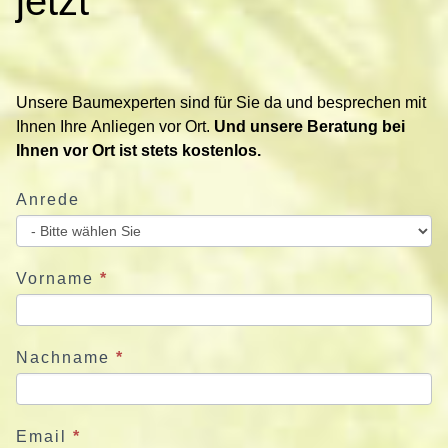
jetzt
a
k
t
i
Unsere Baumexperten sind für Sie da und besprechen mit
e
Ihnen Ihre Anliegen vor Ort.
Und unsere Beratung bei
r
Ihnen vor Ort ist stets kostenlos.
e
n
Anrede
S
i
e
u
Vorname
*
n
s
j
Nachname
*
e
t
z
Email
*
t