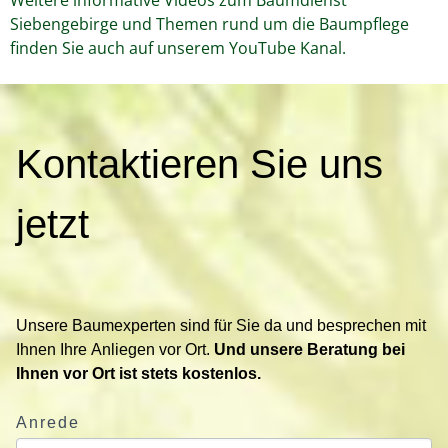
Siebengebirge und Themen rund um die Baumpflege
finden Sie auch auf unserem YouTube Kanal.
K
Kontaktieren Sie uns
o
n
t
jetzt
a
k
t
i
Unsere Baumexperten sind für Sie da und besprechen mit
e
Ihnen Ihre Anliegen vor Ort.
Und unsere Beratung bei
r
Ihnen vor Ort ist stets kostenlos.
e
n
Anrede
S
i