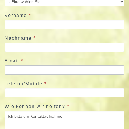
e
u
Vorname
*
n
s
j
Nachname
*
e
t
z
Email
*
t
Telefon/Mobile
*
Wie können wir helfen?
*