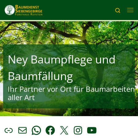
Zum Inhalt springen
Search
Me
Ney Baumpflege und
Baumfällung
Ihr Partner vor Ort für Baumarbeiten
aller Art