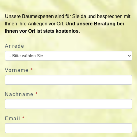
t
i
Unsere Baumexperten sind für Sie da und besprechen mit
e
Ihnen Ihre Anliegen vor Ort.
Und unsere Beratung bei
r
Ihnen vor Ort ist stets kostenlos.
e
n
Anrede
S
i
e
u
Vorname
*
n
s
j
Nachname
*
e
t
z
Email
*
t