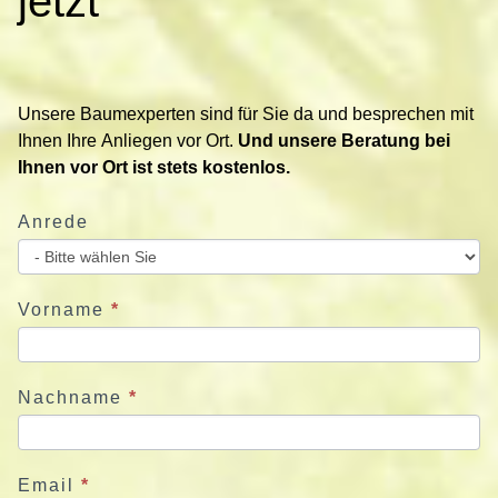
jetzt
a
k
t
i
Unsere Baumexperten sind für Sie da und besprechen mit
e
Ihnen Ihre Anliegen vor Ort.
Und unsere Beratung bei
r
Ihnen vor Ort ist stets kostenlos.
e
n
Anrede
S
i
e
u
Vorname
*
n
s
j
Nachname
*
e
t
z
Email
*
t