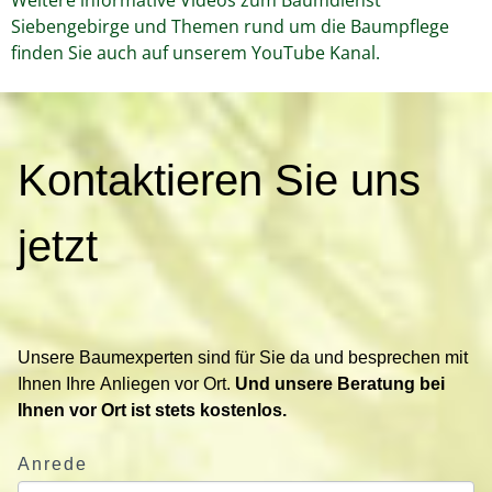
Siebengebirge und Themen rund um die Baumpflege
finden Sie auch auf unserem YouTube Kanal.
K
Kontaktieren Sie uns
o
n
t
jetzt
a
k
t
i
Unsere Baumexperten sind für Sie da und besprechen mit
e
Ihnen Ihre Anliegen vor Ort.
Und unsere Beratung bei
r
Ihnen vor Ort ist stets kostenlos.
e
n
Anrede
S
i