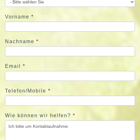
e
u
Vorname
*
n
s
j
Nachname
*
e
t
z
Email
*
t
Telefon/Mobile
*
Wie können wir helfen?
*