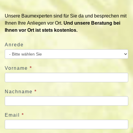
t
i
Unsere Baumexperten sind für Sie da und besprechen mit
e
Ihnen Ihre Anliegen vor Ort.
Und unsere Beratung bei
r
Ihnen vor Ort ist stets kostenlos.
e
n
Anrede
S
i
e
u
Vorname
*
n
s
j
Nachname
*
e
t
z
Email
*
t