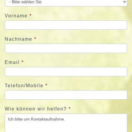
e
u
Vorname
*
n
s
j
Nachname
*
e
t
z
Email
*
t
Telefon/Mobile
*
Wie können wir helfen?
*