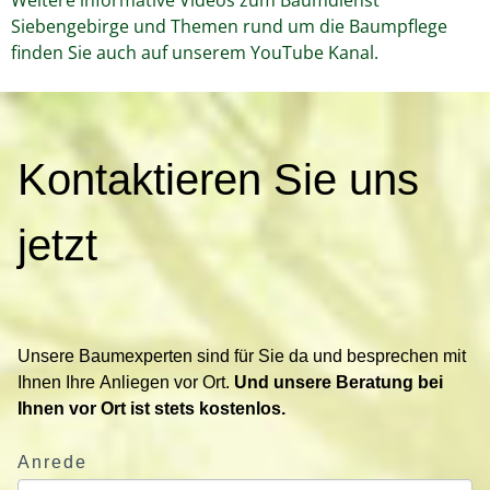
Siebengebirge und Themen rund um die Baumpflege
finden Sie auch auf unserem YouTube Kanal.
K
Kontaktieren Sie uns
o
n
t
jetzt
a
k
t
i
Unsere Baumexperten sind für Sie da und besprechen mit
e
Ihnen Ihre Anliegen vor Ort.
Und unsere Beratung bei
r
Ihnen vor Ort ist stets kostenlos.
e
n
Anrede
S
i