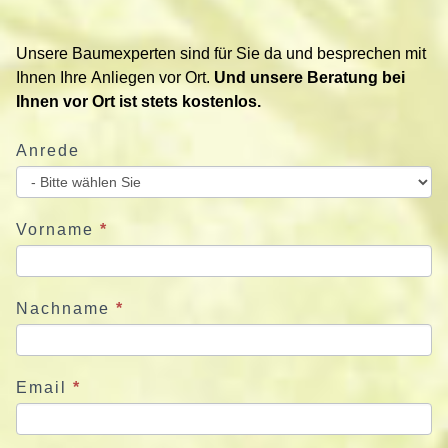
t
i
Unsere Baumexperten sind für Sie da und besprechen mit
e
Ihnen Ihre Anliegen vor Ort.
Und unsere Beratung bei
r
Ihnen vor Ort ist stets kostenlos.
e
n
Anrede
S
i
e
u
Vorname
*
n
s
j
Nachname
*
e
t
z
Email
*
t