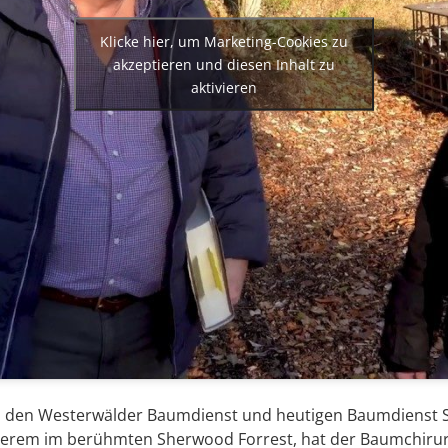
Klicke hier, um Marketing-Cookies zu
akzeptieren und diesen Inhalt zu
aktivieren
n den Westerwälder Baumdienst und heutigen Baumdienst S
nderem im berühmten Sherwood Forrest, hat der Baumchirur