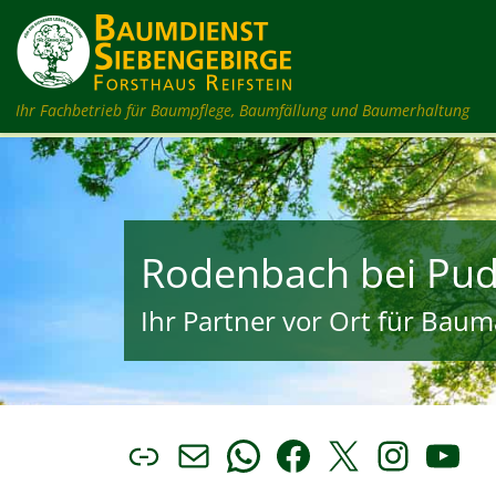
Zum Inhalt springen
Ihr Fachbetrieb für Baumpflege, Baumfällung und Baumerhaltung
Rodenbach bei Pu
Ihr Partner vor Ort für Bauma
Link
E-Mail
WhatsApp
Facebook
X
Insta
You