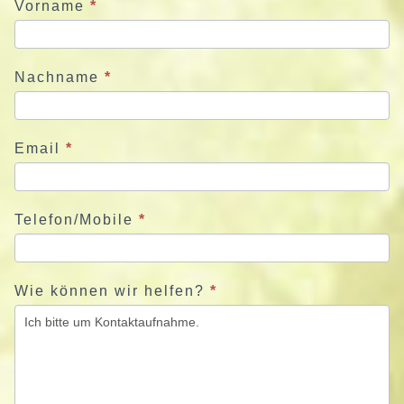
u
Vorname
*
n
s
j
Nachname
*
e
t
z
Email
*
t
Telefon/Mobile
*
Wie können wir helfen?
*