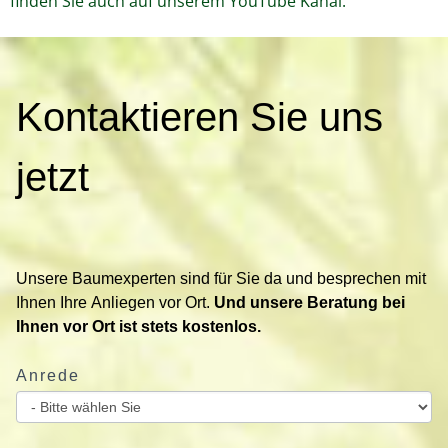
finden Sie auch auf unserem YouTube Kanal.
K
Kontaktieren Sie uns
o
n
t
jetzt
a
k
t
i
Unsere Baumexperten sind für Sie da und besprechen mit
e
Ihnen Ihre Anliegen vor Ort.
Und unsere Beratung bei
r
Ihnen vor Ort ist stets kostenlos.
e
n
Anrede
S
i
e