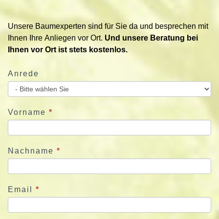
t
i
Unsere Baumexperten sind für Sie da und besprechen mit
e
Ihnen Ihre Anliegen vor Ort.
Und unsere Beratung bei
r
Ihnen vor Ort ist stets kostenlos.
e
n
Anrede
S
i
e
u
Vorname
*
n
s
j
Nachname
*
e
t
z
Email
*
t