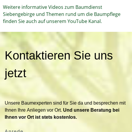
Weitere informative Videos zum Baumdienst
Siebengebirge und Themen rund um die Baumpflege
finden Sie auch auf unserem YouTube Kanal.
K
Kontaktieren Sie uns
o
n
t
jetzt
a
k
t
i
Unsere Baumexperten sind für Sie da und besprechen mit
e
Ihnen Ihre Anliegen vor Ort.
Und unsere Beratung bei
r
Ihnen vor Ort ist stets kostenlos.
e
n
Anrede
S