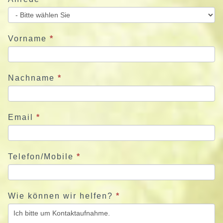
i
e
u
Vorname
*
n
s
j
Nachname
*
e
t
z
Email
*
t
Telefon/Mobile
*
Wie können wir helfen?
*