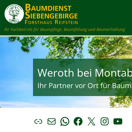
Zum Inhalt springen
Ihr Fachbetrieb für Baumpflege, Baumfällung und Baumerhaltung
Weroth bei Monta
Ihr Partner vor Ort für Bauma
Link
E-Mail
WhatsApp
Facebook
X
Insta
You