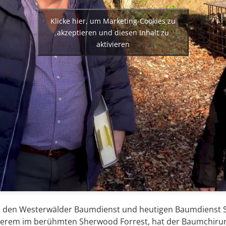
Klicke hier, um Marketing-Cookies zu
akzeptieren und diesen Inhalt zu
aktivieren
n den Westerwälder Baumdienst und heutigen Baumdienst S
nderem im berühmten Sherwood Forrest, hat der Baumchirur