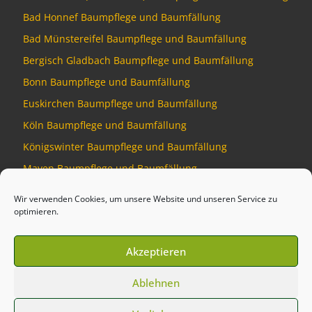
Bad Honnef Baumpflege und Baumfällung
Bad Münstereifel Baumpflege und Baumfällung
Bergisch Gladbach Baumpflege und Baumfällung
Bonn Baumpflege und Baumfällung
Euskirchen Baumpflege und Baumfällung
Köln Baumpflege und Baumfällung
Königswinter Baumpflege und Baumfällung
Mayen Baumpflege und Baumfällung
Montabaur Baumpflege und Baumfällung
Wir verwenden Cookies, um unsere Website und unseren Service zu
optimieren.
Akzeptieren
© 2026
Baumdienst Siebengebirge
–
Alle Rechte vorbehalten
Ablehnen
Developed by
Talking Pixel