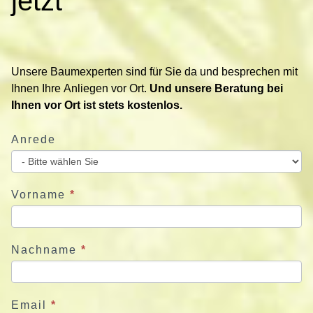
jetzt
a
k
t
i
Unsere Baumexperten sind für Sie da und besprechen mit
e
Ihnen Ihre Anliegen vor Ort.
Und unsere Beratung bei
r
Ihnen vor Ort ist stets kostenlos.
e
n
Anrede
S
i
e
u
Vorname
*
n
s
j
Nachname
*
e
t
z
Email
*
t