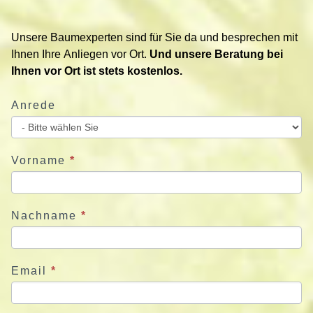
t
i
Unsere Baumexperten sind für Sie da und besprechen mit
e
Ihnen Ihre Anliegen vor Ort.
Und unsere Beratung bei
r
Ihnen vor Ort ist stets kostenlos.
e
n
Anrede
S
i
e
u
Vorname
*
n
s
j
Nachname
*
e
t
z
Email
*
t