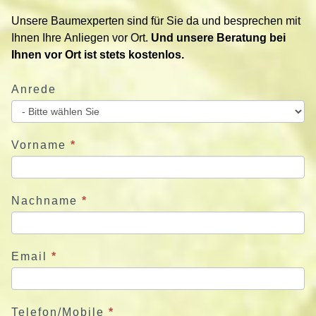
i
Unsere Baumexperten sind für Sie da und besprechen mit
e
Ihnen Ihre Anliegen vor Ort.
Und unsere Beratung bei
r
Ihnen vor Ort ist stets kostenlos.
e
n
Anrede
S
i
e
u
Vorname
*
n
s
j
Nachname
*
e
t
z
Email
*
t
Telefon/Mobile
*