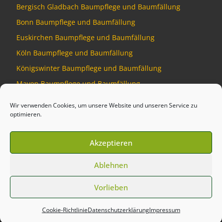
Bergisch Gladbach Baumpflege und Baumfällung
Bonn Baumpflege und Baumfällung
Euskirchen Baumpflege und Baumfällung
Köln Baumpflege und Baumfällung
Königswinter Baumpflege und Baumfällung
Mayen Baumpflege und Baumfällung
Montabaur Baumpflege und Baumfällung
Wir verwenden Cookies, um unsere Website und unseren Service zu
optimieren.
Akzeptieren
© 2026
Baumdienst Siebengebirge
–
Alle Rechte vorbehalten
Ablehnen
Developed by
Talking Pixel
Vorlieben
Cookie-Richtlinie
Datenschutzerklärung
Impressum