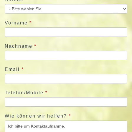
i
e
u
Vorname
*
n
s
j
Nachname
*
e
t
z
Email
*
t
Telefon/Mobile
*
Wie können wir helfen?
*