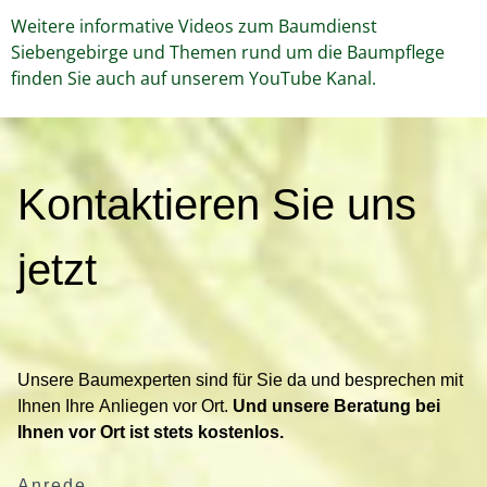
Weitere informative Videos zum Baumdienst
Siebengebirge und Themen rund um die Baumpflege
finden Sie auch auf unserem YouTube Kanal.
K
Kontaktieren Sie uns
o
n
t
jetzt
a
k
t
i
Unsere Baumexperten sind für Sie da und besprechen mit
e
Ihnen Ihre Anliegen vor Ort.
Und unsere Beratung bei
r
Ihnen vor Ort ist stets kostenlos.
e
n
Anrede
S